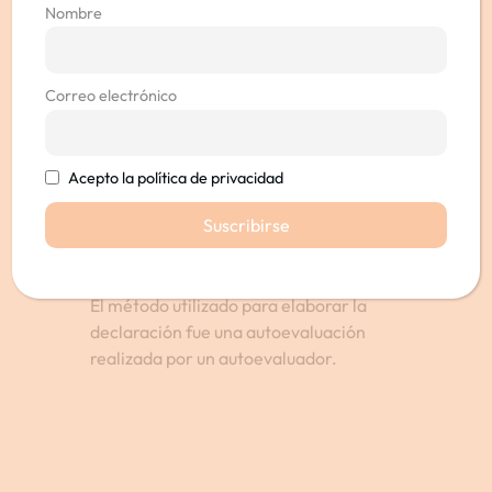
Nombre
Carga desproporcionada: no
aplicable.
El contenido no entra dentro del
Correo electrónico
ámbito de aplicación de la legislación
aplicable: no aplicable.
Elaboración de esta declaración de
Acepto la política de privacidad
accesibilidad
Esta declaración fue preparada el 29
diciembre de 2023.
El método utilizado para elaborar la
declaración fue una autoevaluación
realizada por un autoevaluador.