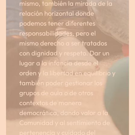
mismo, también la mirada de la
relación horizontal donde
podemos tener diferentes
responsabilidades, pero el
mismo derecho a ser tratados
con dignidad y respeto. Dar un
lugar a la infancia desde el
orden y la libertad en equilibrio y
también poder gestionar los
grupos de aula o de otros
contextos de manera
democrática, dando valor a la
Comunidad y al sentimiento de
pertenencia y cuidado del