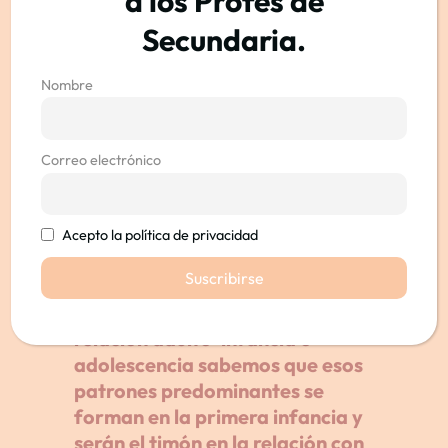
a los Profes de
Secundaria.
Nombre
Correo electrónico
Utilizo los aportes de la teoría
del apego para relacionar los
Acepto la política de privacidad
elementos de los vínculos
seguros y trasladarlos a los
diferentes contextos. En la
relación adulto-infancia o
adolescencia sabemos que esos
patrones predominantes se
forman en la primera infancia y
serán el timón en la relación con