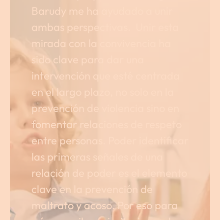
Barudy me ha ayudado a unir
ambas perspectivas. Unir esta
mirada con la convivencia ha
sido clave para dar una
intervención que esté centrada
en el largo plazo, no solo en la
prevención de violencia sino en
fomentar relaciones de respeto
entre personas. Poder identificar
las primeras señales de una
relación de poder es el elemento
clave en la prevención de
maltrato y acoso. Por eso para