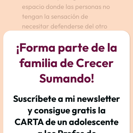
espacio donde las personas no
tengan la sensación de
necesitar defenderse del otro
sino donde las personas
¡Forma parte de la
partan de una sensación de
poder confiar en los demás.
familia de Crecer
Sumando!
Suscríbete a mi newsletter
y consigue gratis la
CARTA de un adolescente